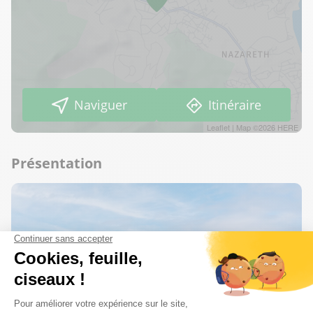
Naviguer
Itinéraire
Leaflet
| Map ©2026
HERE
Présentation